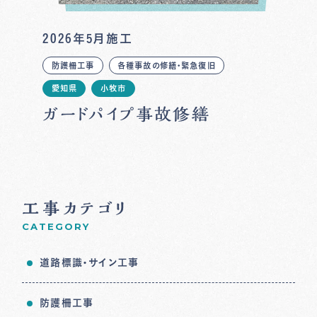
2026年5月施工
防護柵工事
各種事故の修繕・緊急復旧
愛知県
小牧市
ガードパイプ事故修繕
工事カテゴリ
CATEGORY
道路標識・サイン工事
防護柵工事