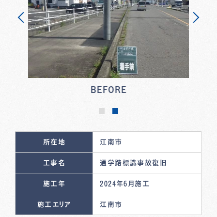
BEFORE
1
2
所在地
江南市
工事名
通学路標識事故復旧
施工年
2024年6月施工
施工エリア
江南市