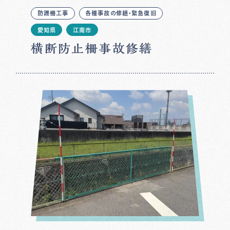
防護柵工事
各種事故の修繕・緊急復旧
愛知県
江南市
横断防止柵事故修繕